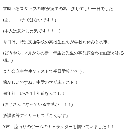
常時いるスタッフの
I
君が病欠の為、少し忙しい一日でした！
(
あ、コロナではないです！
)
(
本人は意外に元気です！！！
)
今日は、特別支援学校の高校生たちが学校お休みとの事。
(
どうやら、
4
月からの新一年生と先生の事前顔合わせ面談がある
様。
)
また公立中学生がテストで半日学校だそう。
懐かしいですね。中学の学期末テスト！
何年前、いや何十年前なんてしょ！
(
おじさんになっている実感が！！！
)
放課後等デイサービス『こんぱす』
Y
君 流行りのゲームのキャラクターを描いていました！！