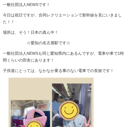
一般社団法人
NEWS
です！
今日は祝日ですが、合同レクリエーションで新幹線を見にいきまし
た！！
場所は、そう！日本の真ん中！
☆
愛知の名古屋駅です
☆
一般社団法人
NEWS
も同じ愛知県内にあるんですが、電車や車で
1
時
間くらいの田舎にあります！
子供達にとっては、なかなか乗る事のない電車での長旅です！