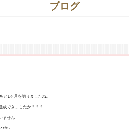
ブログ
スタッフ目線のブランコ？
あと1ヶ月を切りましたね。
達成できましたか？？？
いません！
(笑)